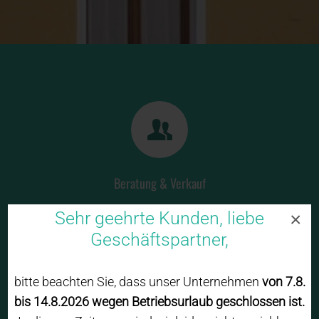
Beratung & Verkauf
Sehr geehrte Kunden, liebe
×
Genießen Sie bei uns kompetente Beratung rund um die
Geschäftspartner,
Themen Elektrogeräte und Elektroinstallationen durch
unsere erfahrenen und bestens geschulten Mitarbeiter.
bitte beachten Sie, dass unser Unternehmen
von 7.8.
Große Auswahl an Haushaltsgeräten (Groß und Klein)
bis 14.8.2026 wegen Betriebsurlaub geschlossen ist.